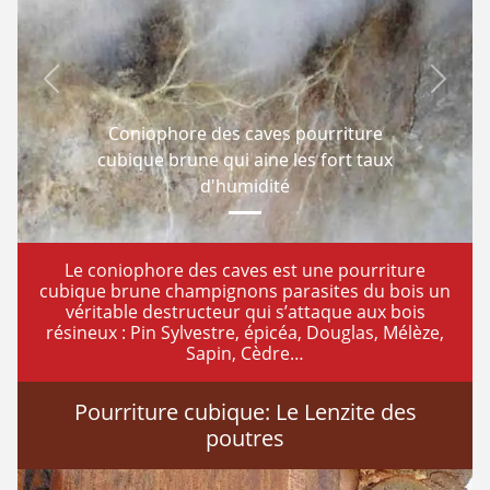
Previous
Next
Coniophore des caves pourriture
cubique brune qui aine les fort taux
d'humidité
Le coniophore des caves est une pourriture
cubique brune champignons parasites du bois un
véritable destructeur qui s’attaque aux bois
résineux : Pin Sylvestre, épicéa, Douglas, Mélèze,
Sapin, Cèdre…
Pourriture cubique: Le Lenzite des
poutres