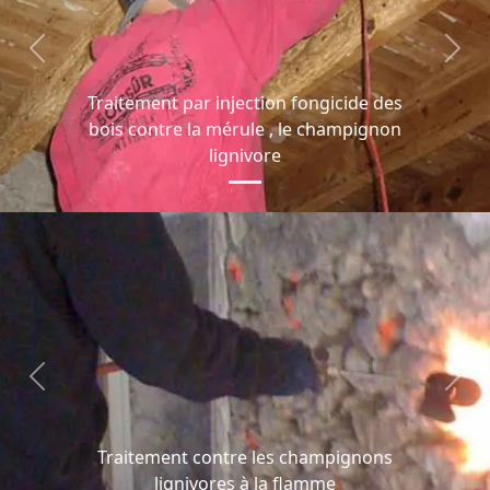
Previous
Next
Traitement par injection fongicide des
bois contre la mérule , le champignon
lignivore
Previous
Next
Traitement contre les champignons
lignivores à la flamme