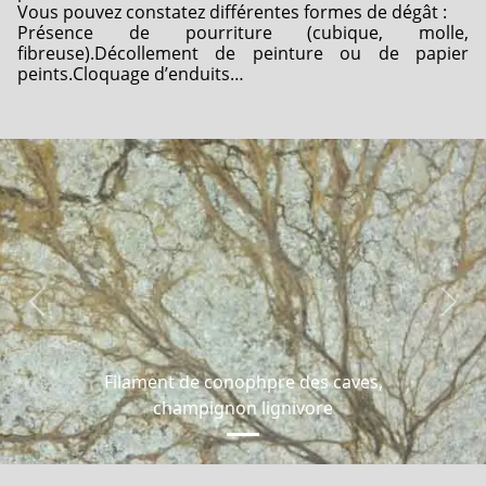
Vous pouvez constatez différentes formes de dégât :
Présence de pourriture (cubique, molle,
fibreuse).
Décollement de peinture ou de papier
peints.
Cloquage d’enduits…
Previous
Next
Filament de conophpre des caves,
champignon lignivore