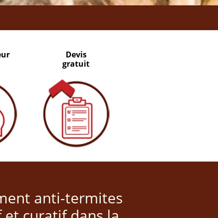
eur
Devis
gratuit
ment anti-termites
 et curatif dans la