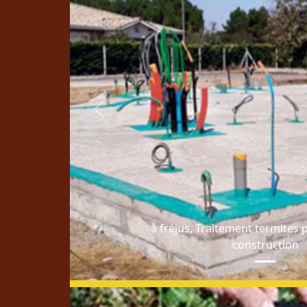
Previous
à fréjus, Traitement termites 
construction