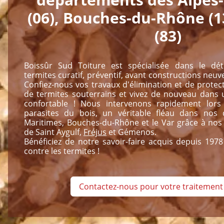
(06), Bouches-du-Rhône (1
(83)
Boissûr Sud Toiture est spécialisée dans le dét
termites curatif, préventif, avant constructions neuv
Confiez-nous vos travaux d'élimination et de protect
de termites souterrains et vivez de nouveau dans u
confortable ! Nous intervenons rapidement lors 
parasites du bois, un véritable fléau dans nos 
Maritimes, Bouches-du-Rhône et le Var grâce à nos
de Saint Aygulf,
Fréjus
et Gémenos.
Bénéficiez de notre savoir-faire acquis depuis 197
contre les termites !
Contactez-nous pour votre traitement