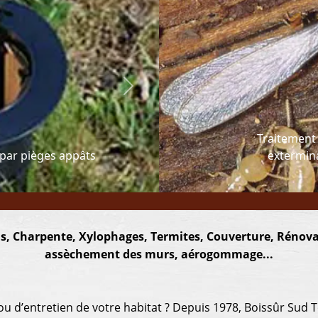
Next
Previous
Traitement
 par pièges appâts
extermina
s, Charpente, Xylophages, Termites, Couverture, Rénovat
assèchement des murs, aérogommage...
u d’entretien de votre habitat ? Depuis 1978, Boissûr Sud T