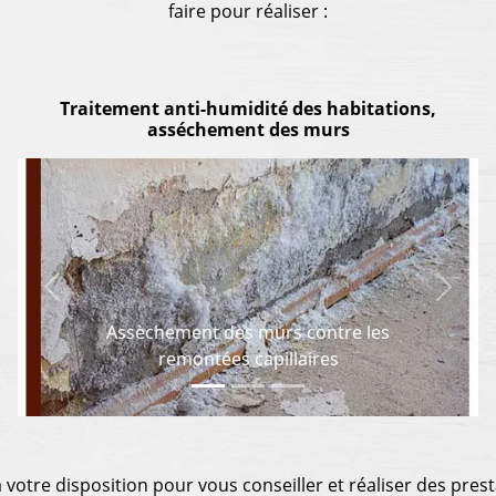
faire pour réaliser :
Traitement anti-humidité des habitations,
asséchement des murs
Previous
Next
Assèchement des murs contre les
remontées capillaires
votre disposition pour vous conseiller et réaliser des prest